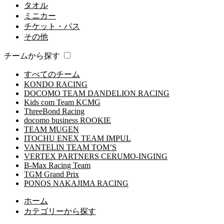
タオル
ミニカー
チケット・パス
その他
チームから探す
すべてのチーム
KONDO RACING
DOCOMO TEAM DANDELION RACING
Kids com Team KCMG
ThreeBond Racing
docomo business ROOKIE
TEAM MUGEN
ITOCHU ENEX TEAM IMPUL
VANTELIN TEAM TOM’S
VERTEX PARTNERS CERUMO-INGING
B-Max Racing Team
TGM Grand Prix
PONOS NAKAJIMA RACING
ホーム
カテゴリーから探す